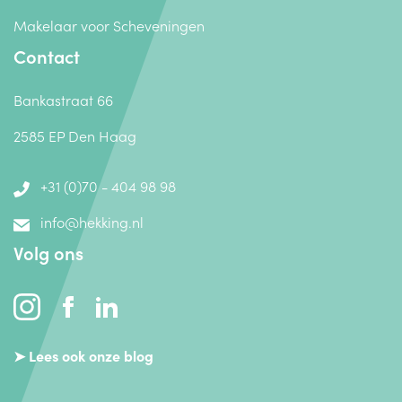
Makelaar voor Scheveningen
Contact
Bankastraat 66
2585 EP Den Haag
+31 (0)70 - 404 98 98
info@hekking.nl
Volg ons
➤ Lees ook onze blog