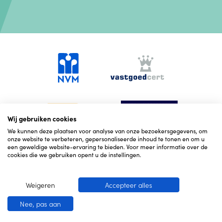
Wij gebruiken cookies
We kunnen deze plaatsen voor analyse van onze bezoekersgegevens, om
onze website te verbeteren, gepersonaliseerde inhoud te tonen en om u
een geweldige website-ervaring te bieden. Voor meer informatie over de
cookies die we gebruiken opent u de instellingen.
Weigeren
Accepteer alles
© 2026 Hekking NVM Makelaars
Cookies
Corona
Nee, pas aan
maatregelen
Privacy
Website door OGonline