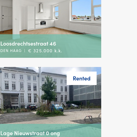
Loosdrechtsestraat 46
€ 325.000 k.k.
DEN HAAG
|
Rented
Lage Nieuwstraat 0 ong