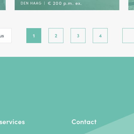
€ 200 p.m. ex.
DEN HAAG
|
us
1
2
3
4
services
Contact