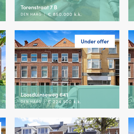
Torenstraat 7 B
€ 850.000 k.k.
DEN HAAG
|
Under offer
Loosduinseweg 641
€ 224.500 k.k.
DEN HAAG
|