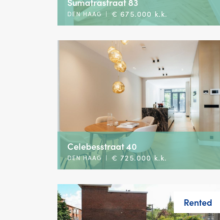
Sumatrastraat 83
€ 675.000 k.k.
DEN HAAG
|
Celebesstraat 40
€ 725.000 k.k.
DEN HAAG
|
Rented