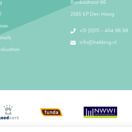
g
Bankastraat 66
l
2585 EP Den Haag
ase
+31 (0)70 - 404 98 98
isals
info@hekking.nl
valuation