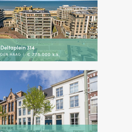
Deltaplein 314
€ 775.000 k.k.
DEN HAAG
|