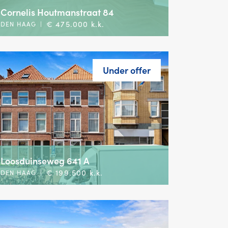
Cornelis Houtmanstraat 84
€ 475.000 k.k.
DEN HAAG
|
Under offer
Loosduinseweg 641 A
€ 199.500 k.k.
DEN HAAG
|