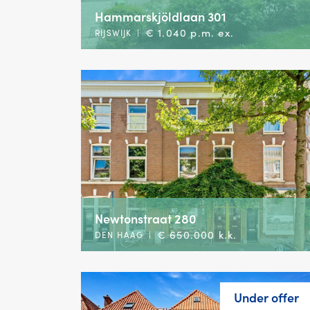
Hammarskjöldlaan 301
€ 1.040 p.m. ex.
RIJSWIJK
|
Newtonstraat 280
€ 650.000 k.k.
DEN HAAG
|
Under offer