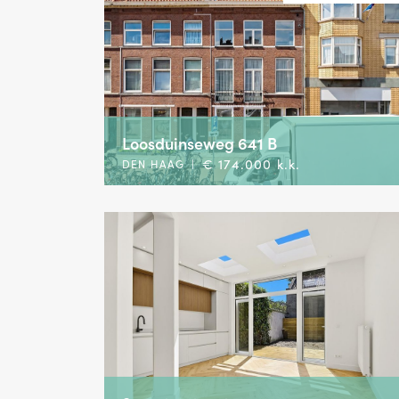
Loosduinseweg 641 B
€ 174.000 k.k.
DEN HAAG
|