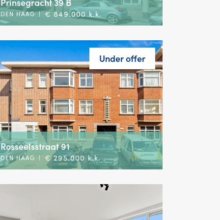
Prinsegracht 39 B
€ 849.000 k.k.
DEN HAAG
|
Under offer
Rosseelsstraat 91
€ 295.000 k.k.
DEN HAAG
|