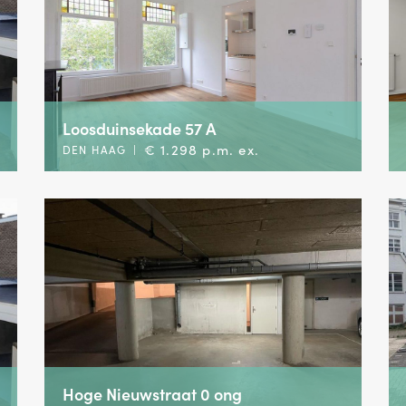
Loosduinsekade 57 A
€ 1.298 p.m. ex.
DEN HAAG
|
Hoge Nieuwstraat 0 ong