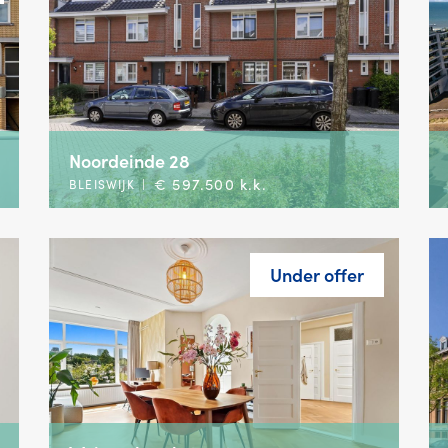
Noordeinde 28
€ 597.500 k.k.
BLEISWIJK
|
Under offer