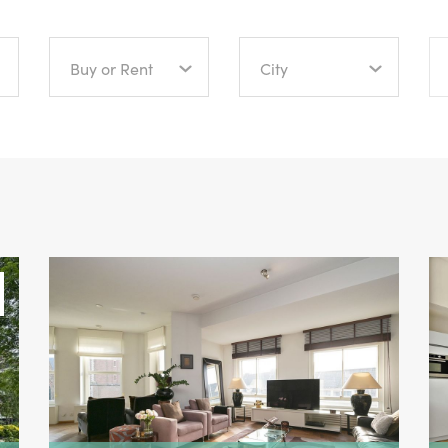
Buy or Rent
City