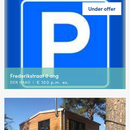
Under offer
Frederikstraat 0 ong
€ 100 p.m. ex.
DEN HAAG
|