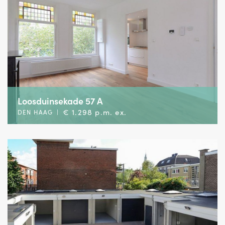
Loosduinsekade 57 A
€ 1.298 p.m. ex.
DEN HAAG
|