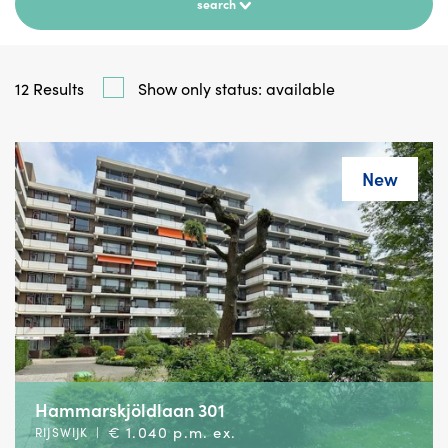
search
12
Results
Show only status: available
New
Hammarskjöldlaan 301
€ 1.040 p.m. ex.
RIJSWIJK
|