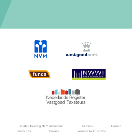
© 2026 Hekking NVM Makelaars
Cookies
Corona
measures
Privacy
Website by OGonline