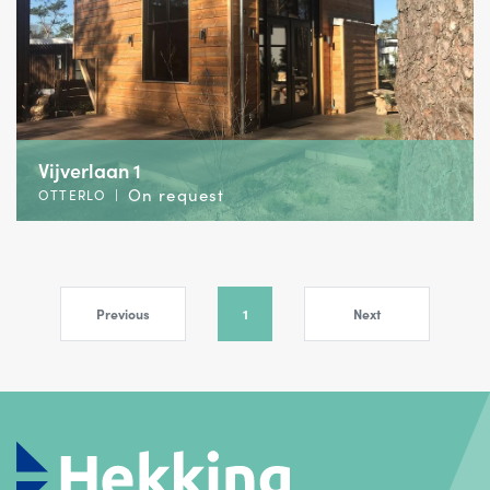
Vijverlaan 1
On request
OTTERLO
|
Previous
1
Next