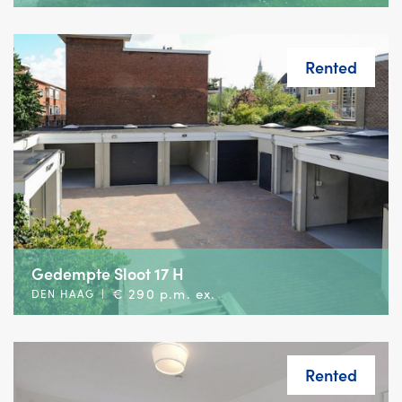
Rented
Gedempte Sloot 17 H
€ 290 p.m. ex.
DEN HAAG
|
Rented