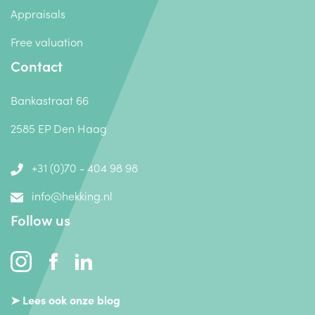
Appraisals
Free valuation
Contact
Bankastraat 66
2585 EP Den Haag
+31 (0)70 - 404 98 98
info@hekking.nl
Follow us
➤ Lees ook onze blog