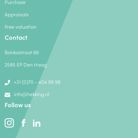
Purchase
Appraisals
Free valuation
Contact
Bankastraat 66
2585 EP Den Haag
+31 (0)70 - 404 98 98
info@hekking.nl
Follow us