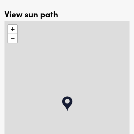
View sun path
+
−