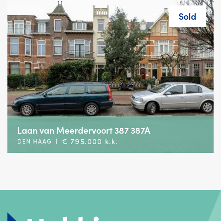
Sold
Laan van Meerdervoort 387 387A
€ 795.000 k.k.
DEN HAAG
|