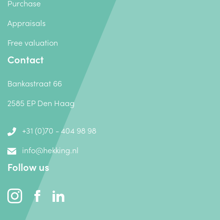
Purchase
Appraisals
Free valuation
Contact
Bankastraat 66
2585 EP Den Haag
+31 (0)70 - 404 98 98
info@hekking.nl
Follow us