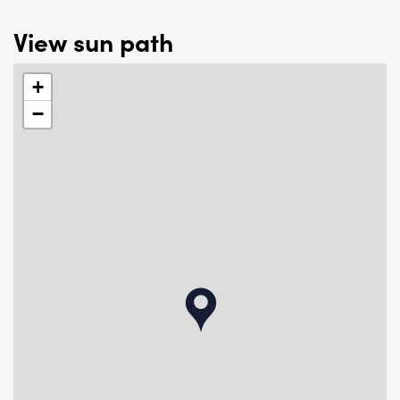
View sun path
+
−