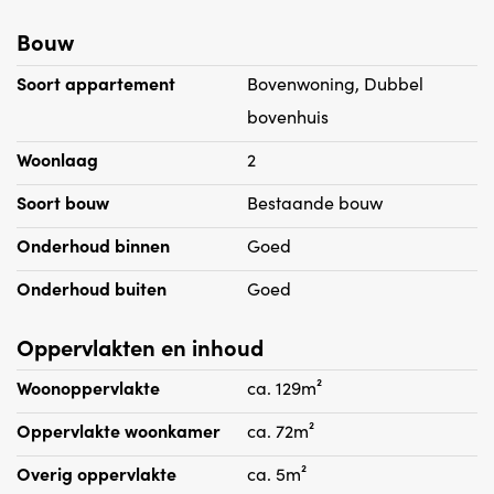
Bouw
Details:
- Huurprijs exclusief GWL
Soort appartement
Bovenwoning, Dubbel
- Minimale huurperiode 12 maanden
bovenhuis
- Houten vloeren en raambedekking.
Woonlaag
2
- Niet geschikt voor woning delers
- Huisdieren zijn niet toegestaan.
Soort bouw
Bestaande bouw
Onderhoud binnen
Goed
Onderhoud buiten
Goed
Oppervlakten en inhoud
Woonoppervlakte
ca. 129m²
Oppervlakte woonkamer
ca. 72m²
Overig oppervlakte
ca. 5m²