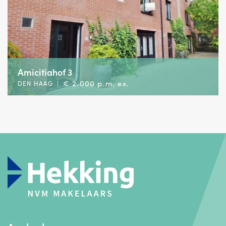
Amicitiahof 3
€ 2.000 p.m. ex.
DEN HAAG
|