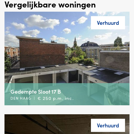
Vergelijkbare woningen
Verhuurd
Gedempte Sloot 17 B
€ 250 p.m. inc.
DEN HAAG
|
Verhuurd