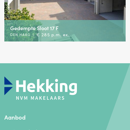
Gedempte Sloot 17 F
€ 285 p.m. ex.
DEN HAAG
|
Aanbod