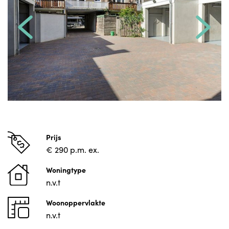
Prijs
€ 290 p.m. ex.
Woningtype
n.v.t
Woonoppervlakte
n.v.t