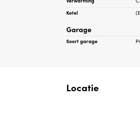
Verwarming
C
ruimvoldoende kastruimten.
Ketel
(
Garage
Soort garage
P
Locatie