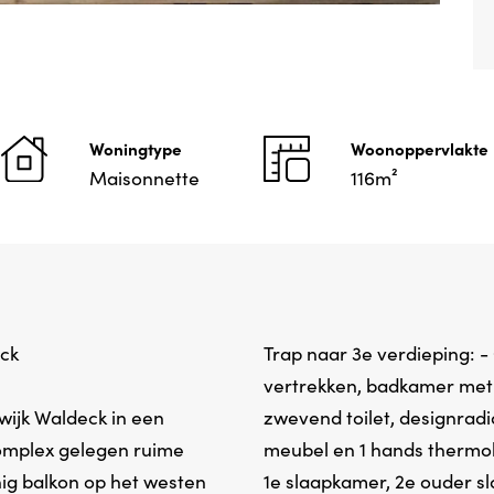
Woningtype
Woonoppervlakte
Maisonnette
116m²
eck
Trap naar 3e verdieping: -
vertrekken, badkamer met 
 wijk Waldeck in een
zwevend toilet, designradi
omplex gelegen ruime
meubel en 1 hands thermo
ig balkon op het westen
1e slaapkamer, 2e ouder s