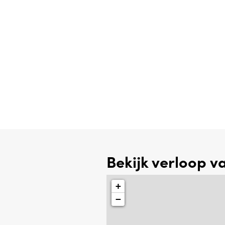
Bekijk verloop v
+
−