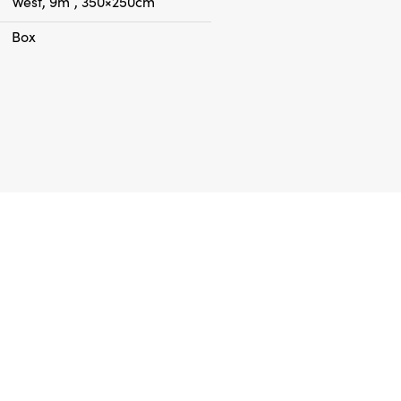
West, 9m², 350×250cm
Box