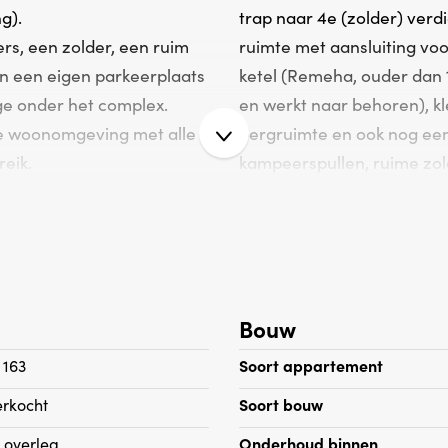
g).
trap naar 4e (zolder) verd
rs, een zolder, een ruim
ruimte met aansluiting vo
en een eigen parkeerplaats
ketel (Remeha, ouder dan 1
ge onder het complex.
en werkt naar behoren), kle
ge woonomgeving met alle
bergruimte en ook nog een 
reik.
kampeerspullen, ruime zo
 buurt met in de wijk
een 4e en/of 5e slaapkame
inderen heerlijk kunnen
zieningen zoals een parkje
Dit super ruime apparteme
t u zo in de duinen en het
en een eigen parkeerplaats
waard!
Bouw
trums zoals De Savornin
 Houtwijk op korte
 163
Soort appartement
de recreatiegebieden
Bijzonderheden:
erkocht
Soort bouw
destein.
n overleg
Onderhoud binnen