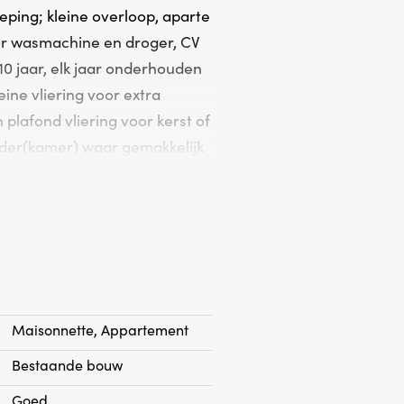
ieping; kleine overloop, aparte
or wasmachine en droger, CV
0 jaar, elk jaar onderhouden
ine vliering voor extra
plafond vliering voor kerst of
lder(kamer) waar gemakkelijk
r gerealiseerd kan worden.
nt met extra (fietsen)berging
 is absoluut uw bezichtiging
Maisonnette, Appartement
Bestaande bouw
Goed