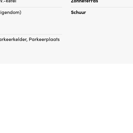
.V.-ketel
Zonneterras
Eigendom)
Schuur
arkeerkelder, Parkeerplaats