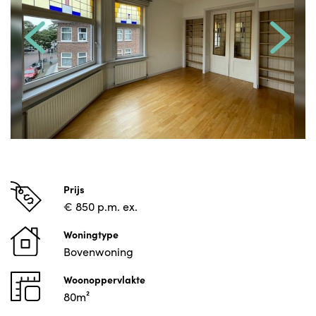
Prijs
€ 850 p.m. ex.
Woningtype
Bovenwoning
Woonoppervlakte
80m²