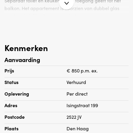
Separaat toilet en keuken welke toegang geeft tot het
balkon. Het appartement is voorzien van dubbel glas
met kunst stof kozijnen en centrale verwarming.
Bijzonderheden:
Kenmerken
- Huisvestingsvergunning van toepassing
- Gedeeltelijk voorzien van laminaat en vloerbedekking
Aanvaarding
- Op hoek gelegen /top etage
- Exclusief GWL
Prijs
€ 850 p.m. ex.
- Een " do it yourself" appartement
Status
Verhuurd
Oplevering
Per direct
Adres
Isingstraat 199
Postcode
2522 JV
Plaats
Den Haag