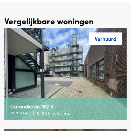
Vergelijkbare woningen
Verhuurd
Calandkade 162 R
€ 800 p.m. ex.
DEN HAAG
|