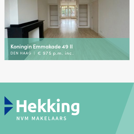
Koningin Emmakade 49 II
€ 975 p.m. inc.
DEN HAAG
|