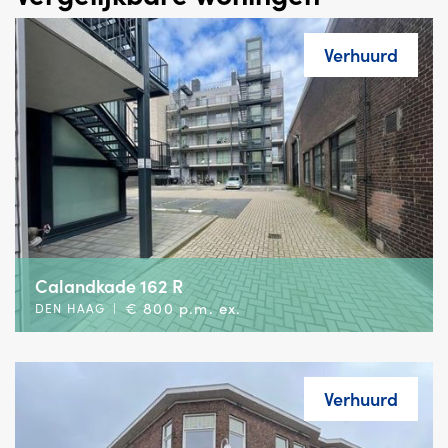
Verhuurd
Calandkade 162 R
€ 800 p.m. ex.
DEN HAAG
|
Verhuurd