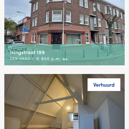
Isingstraat 199
€ 850 p.m. ex.
DEN HAAG
|
Verhuurd