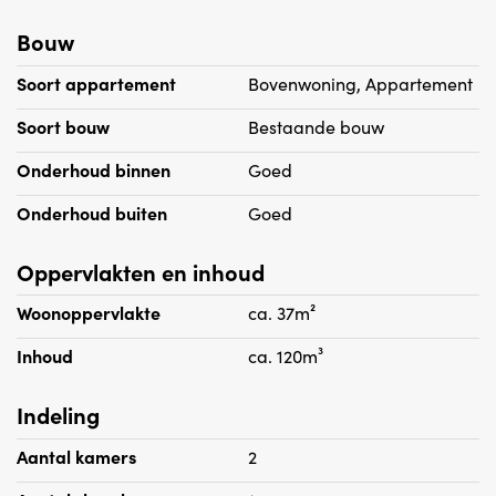
- Huurprijs is inclusief voorschot water echter exclusief
Bouw
gas/ elektra.
- 1 maand huur waarborgsom
Soort appartement
Bovenwoning, Appartement
- Geen huisdieren toegestaan
Soort bouw
Bestaande bouw
- Gemeenschappelijke wasmachine en droger aanwezig
in het pand vrij voor gebruik
Onderhoud binnen
Goed
- Beschikbaar per direct
Onderhoud buiten
Goed
- Huisvestingsvergunning verplicht
- Geschikt voor 1 persoon
Oppervlakten en inhoud
Woonoppervlakte
ca. 37m²
Inhoud
ca. 120m³
Indeling
Aantal kamers
2