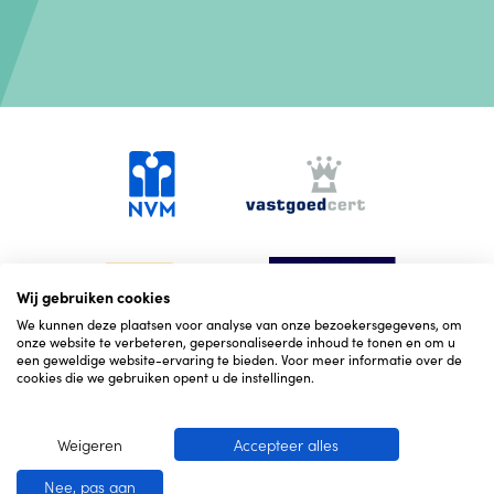
Wij gebruiken cookies
We kunnen deze plaatsen voor analyse van onze bezoekersgegevens, om
onze website te verbeteren, gepersonaliseerde inhoud te tonen en om u
een geweldige website-ervaring te bieden. Voor meer informatie over de
cookies die we gebruiken opent u de instellingen.
Weigeren
Accepteer alles
© 2026 Hekking NVM Makelaars
Cookies
Corona
Nee, pas aan
maatregelen
Privacy
Website door OGonline