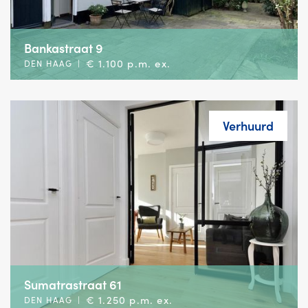
Bankastraat 9
€ 1.100 p.m. ex.
DEN HAAG
|
Verhuurd
Sumatrastraat 61
€ 1.250 p.m. ex.
DEN HAAG
|