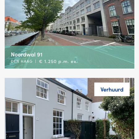
Noordwal 91
€ 1.250 p.m. ex.
DEN HAAG
|
Verhuurd