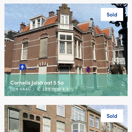
Sold
Cornelis Jolstraat 5 5a
€ 395.000 k.k.
DEN HAAG
|
Sold