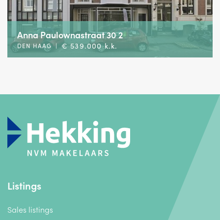
Anna Paulownastraat 30 2
€ 539.000 k.k.
DEN HAAG
|
Listings
Sales listings