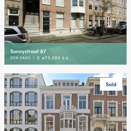
Sonoystraat 87
€ 475.000 k.k.
DEN HAAG
|
Sold