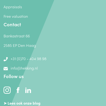
Appraisals
Free valuation
Contact
Bankastraat 66
2585 EP Den Haag
+31 (0)70 - 404 98 98
info@hekking.nl
Follow us
➤ Lees ook onze blog