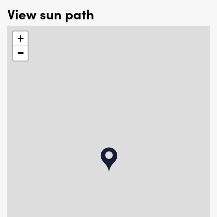
View sun path
Particularities:
- Equipped with authentic wooden parquet floor and
+
paintwork
−
- Year of construction: 1700.
- Usable area living: 53m², content approximately 200m³
- Located on private land.
- Fully equipped with double glazing.
- Equipped with solar panels
- Municipal monument.
- Central heating combi boiler, 2021
- Delivery in consultation, but can be done quickly.
- Old-age and non-self-occupancy clause applicable