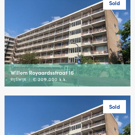
Sold
Willem Royaardsstraat 16
€ 209.000 k.k.
RIJSWIJK
|
Sold