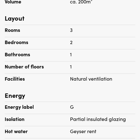
Volume
ca. 200m³
onvolledigheid, onjuistheid of anderszins, dan wel de
gevolgen daarvan.
Layout
Rooms
3
Bedrooms
2
Bathrooms
1
Number of floors
1
Facilities
Natural ventilation
Energy
Energy label
G
Isolation
Partial insulated glazing
Hot water
Geyser rent