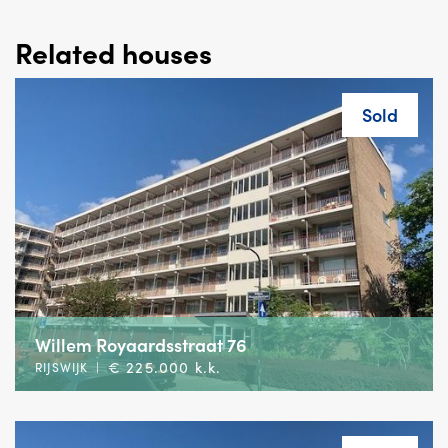
Related houses
Sold
Willem Royaardsstraat 76
€ 225.000 k.k.
RIJSWIJK
|