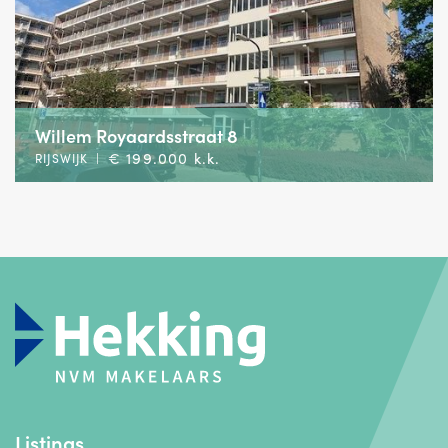
Willem Royaardsstraat 8
€ 199.000 k.k.
RIJSWIJK
|
Listings