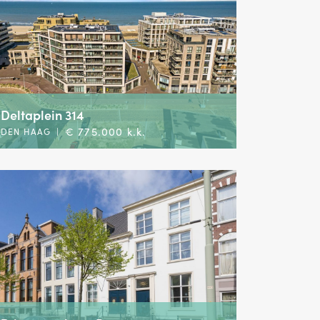
Deltaplein 314
€ 775.000 k.k.
DEN HAAG
|