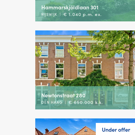
Hammarskjöldlaan 301
€ 1.040 p.m. ex.
RIJSWIJK
|
Newtonstraat 280
€ 650.000 k.k.
DEN HAAG
|
Under offer