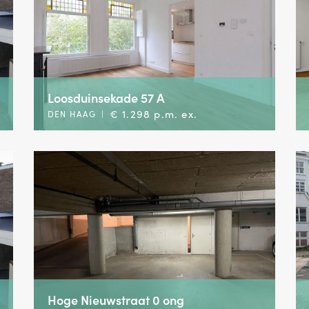
Loosduinsekade 57 A
€ 1.298 p.m. ex.
DEN HAAG
|
Hoge Nieuwstraat 0 ong