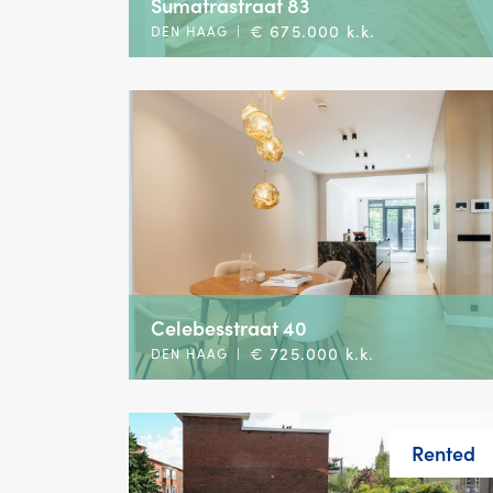
Sumatrastraat 83
€ 675.000 k.k.
DEN HAAG
|
Celebesstraat 40
€ 725.000 k.k.
DEN HAAG
|
Rented