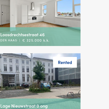
Loosdrechtsestraat 46
€ 325.000 k.k.
DEN HAAG
|
Rented
Lage Nieuwstraat 0 ong