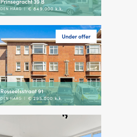
Prinsegracht 39 B
€ 849.000 k.k.
DEN HAAG
|
Under offer
Rosseelsstraat 91
€ 295.000 k.k.
DEN HAAG
|