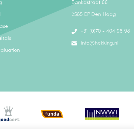
g
Bankastraat 66
l
2585 EP Den Haag
ase
+31 (0)70 - 404 98 98
isals
info@hekking.nl
valuation