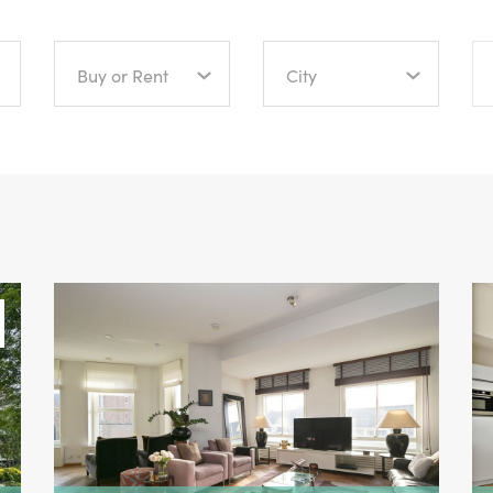
Buy or Rent
City