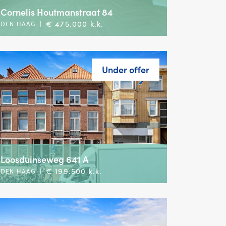
Cornelis Houtmanstraat 84
€ 475.000 k.k.
DEN HAAG
|
Under offer
Loosduinseweg 641 A
€ 199.500 k.k.
DEN HAAG
|