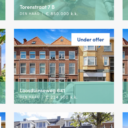
Torenstraat 7 B
€ 850.000 k.k.
DEN HAAG
|
Under offer
Loosduinseweg 641
€ 224.500 k.k.
DEN HAAG
|