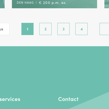
€ 200 p.m. ex.
DEN HAAG
|
us
1
2
3
4
services
Contact