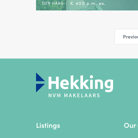
€ 400 p.m. ex.
DEN HAAG
|
Previo
Listings
Our 