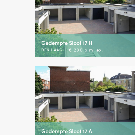
Gedempte Sloot 17 H
€ 290 p.m. ex.
DEN HAAG
|
Gedempte Sloot 17 A