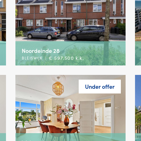
Noordeinde 28
€ 597.500 k.k.
BLEISWIJK
|
Under offer