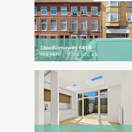
Loosduinseweg 641 B
€ 174.000 k.k.
DEN HAAG
|