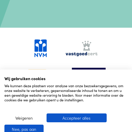
Wij gebruiken cookies
We kunnen deze plaatsen voor analyse van onze bezoekersgegevens, om
onze website te verbeteren, gepersonaliseerde inhoud te tonen en om u
een geweldige website-ervaring te bieden. Voor meer informatie over de
cookies die we gebruiken opent u de instellingen.
Weigeren
Accepteer alles
© 2026 Hekking NVM Makelaars
Cookies
Corona
Nee, pas aan
maatregelen
Privacy
Website door OGonline