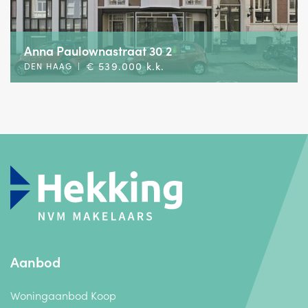
Anna Paulownastraat 30 2
€ 539.000 k.k.
DEN HAAG
|
Aanbod
Woningaanbod Koop