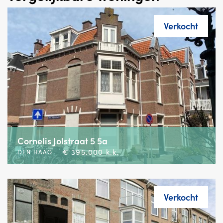
Verkocht
Cornelis Jolstraat 5 5a
€ 395.000 k.k.
DEN HAAG
|
Verkocht