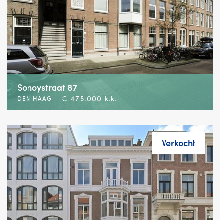
Sonoystraat 87
€ 475.000 k.k.
DEN HAAG
|
Verkocht