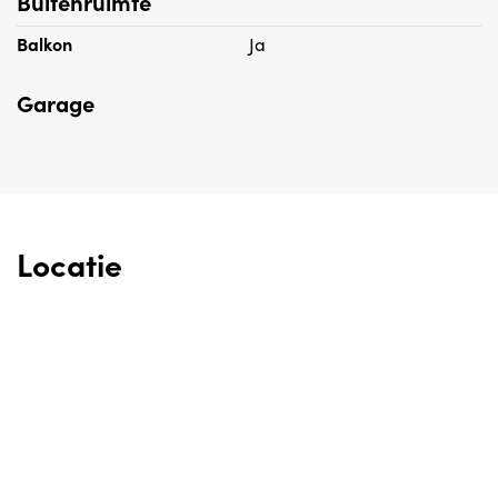
Buitenruimte
gevolgen daarvan.
Balkon
Ja
Garage
Locatie