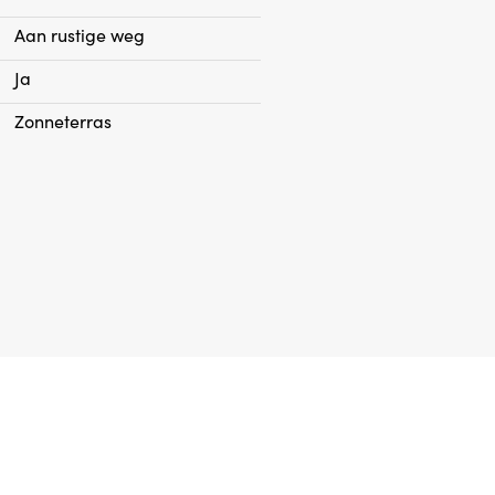
indow frames with double
Aan rustige weg
Ja
month
Zonneterras
mmunity
 beautiful parquet floor