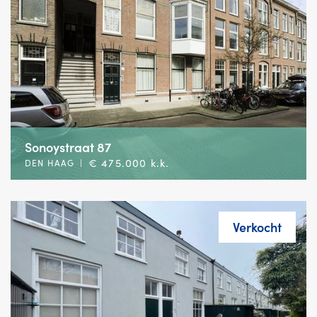
Sonoystraat 87
€ 475.000 k.k.
DEN HAAG
|
Verkocht