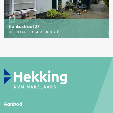
Bankastraat 37
€ 455.000 k.k.
DEN HAAG
|
Aanbod