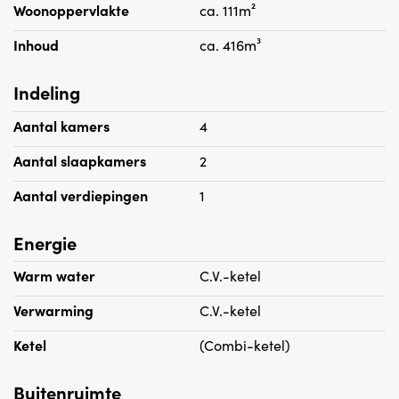
Woonoppervlakte
ca. 111m²
- gezien het bouwjaar van de woning zal er een
ouderdoms- /materialenclausule worden opgenomen in
Inhoud
ca. 416m³
de koopakte.
Indeling
Aantal kamers
4
Aantal slaapkamers
2
Aantal verdiepingen
1
Energie
Warm water
C.V.-ketel
Verwarming
C.V.-ketel
Ketel
(Combi-ketel)
Buitenruimte