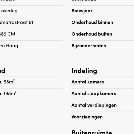
PER MONTH
oorzieningen
n overleg
Bouwjaar
- Rental price excludes util
umatrastraat 61
Onderhoud binnen
- Double glazing througho
585 CM
Onderhoud buiten
- Wooden floors troughout
- Everything is brand new
en Haag
Bijzonderheden
- Available immediately
- No Pets
ud
Indeling
- No smoking
- One month deposit
a. 58m²
Aantal kamers
a. 198m³
Aantal slaapkamers
Aantal verdiepingen
Voorzieningen
Buitenruimte