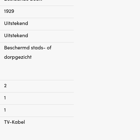
1929
ities
Uitstekend
ut
Uitstekend
Beschermd stads- of
dorpgezicht
2
1
1
TV-Kabel