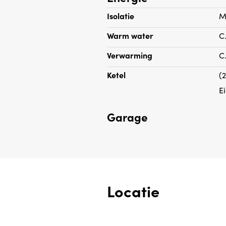
Isolatie
M
Warm water
C
Verwarming
C
Ketel
(
E
Garage
Locatie