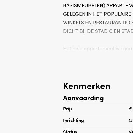
BASISMEUBELEN) APPARTEM
GELEGEN IN HET POPULAIRE '
WINKELS EN RESTAURANTS O
DICHT BIJ DE STAD C EN STAD
Het hele appartement is bijna 
Indeling:
Trap naar de 1e verdieping, e
dubbele glazen deuren naar 
Kenmerken
met toegang tot het balkon aa
Aanvaarding
keuken voorzien van alle inb
slaapkamer aan de voorzijde
Prijs
€
wastafel, apart toilet.
Inrichting
G
Status
V