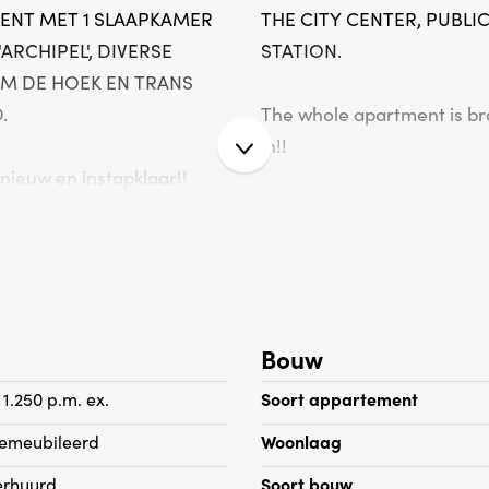
ENT MET 1 SLAAPKAMER
THE CITY CENTER, PUBL
ARCHIPEL', DIVERSE
STATION.
M DE HOEK EN TRANS
.
The whole apartment is b
in!!
nieuw en instapklaar!!
Layout:
Stairs to the 1st floor, ent
ntree appartement, hal,
double glass doors leading 
de lichte woon/eetkamer
room with access to the ba
n de achterzijde, open
kitchen with all built-inn
Bouw
ouwapparatuur, ruime
in the front, bathroom wi
, badkamer met douche en
separate toilet.
 1.250 p.m. ex.
Soort appartement
emeubileerd
Woonlaag
APARTMENT CAN BE FULLY
erhuurd
Soort bouw