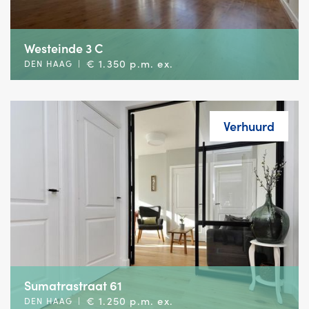
Westeinde 3 C
€ 1.350 p.m. ex.
DEN HAAG
|
Verhuurd
Sumatrastraat 61
€ 1.250 p.m. ex.
DEN HAAG
|